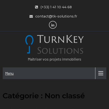
Skip
(+33) 1 41 10 44 68
to
contact@tk-solutions.fr
content
Maîtriser vos projets immobiliers
Menu
Catégorie :
Non classé
20 logements et 2 commerces